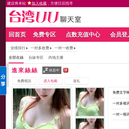
建议将本站
加入收藏
，方便日后找寻
回首页
免费专区
点数充值中心
会员登
业绩排行
一对多收费
一对一收费
全部在線
台妹专区
內地主播
進來絲絲
休息中
免費視訊
进入包厢
送礼
免费文字聊
一对多视讯
一对一视讯