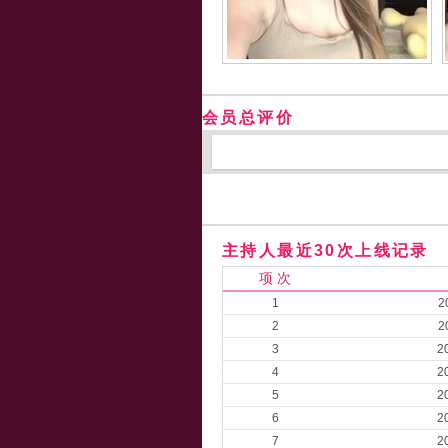
会员总评价
主持人最近30次上线记录
项 次
1
2
2
2
3
2
4
2
5
2
6
2
7
2