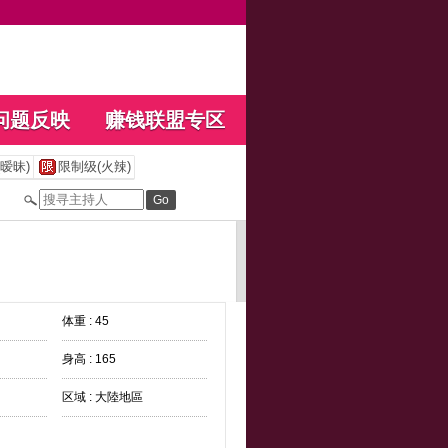
问题反映
赚钱联盟专区
暧昧)
限制级(火辣)
体重 : 45
身高 : 165
区域 : 大陸地區