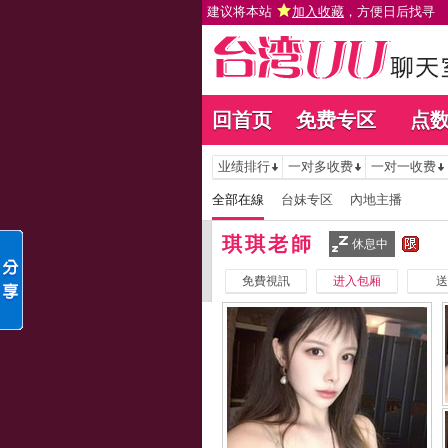
建议将本站
加入收藏
，方便日后找寻
回首页
免费专区
点
业绩排行
一对多收费
一对一收费
全部在線
台妹专区
內地主播
琪琪老師
休息中
免費視訊
进入包厢
送