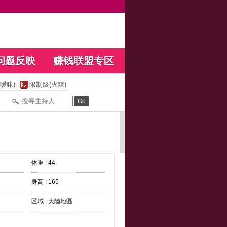
问题反映
赚钱联盟专区
暧昧)
限制级(火辣)
体重 : 44
身高 : 165
区域 : 大陸地區