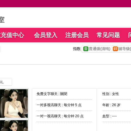
数充值中心
会员登入
注册会员
常见问题
指数
普通级(清纯)
辅导级(
礼
免费文字聊天 :
關閉
性别 : 女性
一对多视讯聊天 :
每分钟 5 点
年龄 : 26 岁
一对一视讯聊天 :
每分钟 20 点
血型 : ----