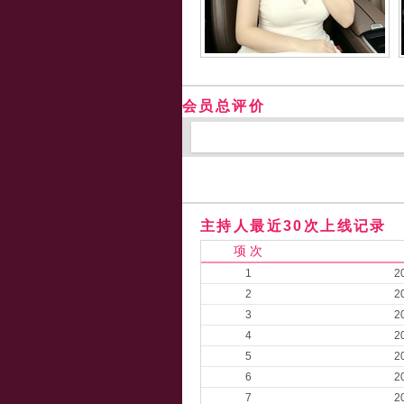
会员总评价
主持人最近30次上线记录
项 次
1
2
2
2
3
2
4
2
5
2
6
2
7
2