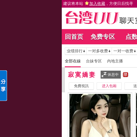
建议将本站
加入收藏
，方便日后找寻
回首页
免费专区
点
业绩排行
一对多收费
一对一收费
全部在線
台妹专区
內地主播
寂寞嬌妻
休息中
免費視訊
进入包厢
送