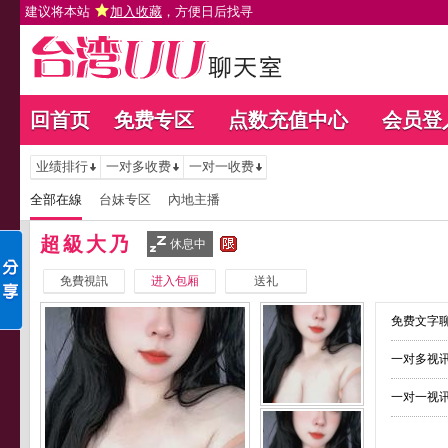
建议将本站
加入收藏
，方便日后找寻
回首页
免费专区
点数充值中心
会员登
业绩排行
一对多收费
一对一收费
全部在線
台妹专区
內地主播
超級大乃
休息中
免費視訊
进入包厢
送礼
免费文字聊
一对多视讯
一对一视讯