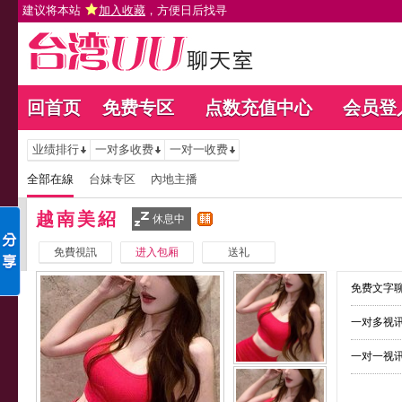
建议将本站
加入收藏
，方便日后找寻
回首页
免费专区
点数充值中心
会员登
业绩排行
一对多收费
一对一收费
全部在線
台妹专区
內地主播
越南美紹
休息中
免費視訊
进入包厢
送礼
免费文字聊
一对多视讯
一对一视讯