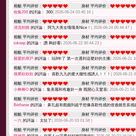
相貌 平均评价 :
身材 平均评价 :
收集200
的評論： 300
( 2026-06-24 03:45:16 )
相貌 平均评价 :
身材 平均评价 :
清流拍狼
的評論： 阿九大美女嘎嘎美Nice！
( 2026-06-24 00:44:47 )
相貌 平均评价 :
身材 平均评价 :
tokeep
的評論： 讚 夠好看
( 2026-06-22 00:44:23 )
相貌 平均评价 :
身材 平均评价 :
親愛的用戶
的評論： 玩8年了 第一次遇到這麼好的主播
( 2026-06-21 1
相貌 平均评价 :
身材 平均评价 :
很累欸欸欸
的評論： 喜歡九九的蜜大腿性感誘人！！！
( 2026-06-21 0
相貌 平均评价 :
身材 平均评价 :
小棒棒O
的評論： 集美麗和有趣於一身 既開心又驚喜
( 2026-06-21 04:
相貌 平均评价 :
身材 平均评价 :
Béthanie
的評論： 鼻孔超有戲癲到超乎想像喜歡性感的借過鍾意喜感
相貌 平均评价 :
身材 平均评价 :
一六
的評論： 太扯了
( 2026-06-20 03:01:58 )
相貌 平均评价 :
身材 平均评价 :
阿雄哥
的評論： 自家人一定要好好地回復的!!
( 2026-06-20 02:16:04 )