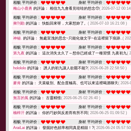
相貌 平均评价 :
身材 平均评价 :
梅山小鹿勇
的評論： 相信九九會看見哇哇的想念🥺
( 2026-07-12 00:14
相貌 平均评价 :
身材 平均评价 :
揪刊勘
的評論： 快點回來呀，大家想妳了。
( 2026-07-10 16:21:08 )
相貌 平均评价 :
身材 平均评价 :
神秘.
的評論： 無處宣洩的思念~只能化做文字~在這裡留下痕跡..
( 20
相貌 平均评价 :
身材 平均评价 :
第九夜
的評論： 這次消失太久了～想你已經成了一種習慣 九夜初九
( 
相貌 平均评价 :
身材 平均评价 :
holololo
的評論： 誘人的初九讓人欲罷不能?
( 2026-06-28 22:58:50 )
相貌 平均评价 :
身材 平均评价 :
麥肯
的評論： 天菜級別、配合度極高、也可以來這裡喝酒聊天
( 2026-
相貌 平均评价 :
身材 平均评价 :
無言的風
的評論： 古靈精怪
( 2026-06-25 02:26:40 )
相貌 平均评价 :
身材 平均评价 :
楠梓汗
的評論： 你的巧妙與反差而有所不同
( 2026-06-25 01:09:52 )
相貌 平均评价 :
身材 平均评价 :
AraiLai
的評論： 發掘好色頻率相同真是精囍！?
( 2026-06-24 05:57:50