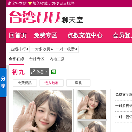
建议将本站
加入收藏
，方便日后找寻
回首页
免费专区
点数充值中心
会员登
业绩排行
一对多收费
一对一收费
全部在線
台妹专区
內地主播
初九
休息中
免費視訊
进入包厢
送礼
免费文字聊
一对多视讯
一对一视讯