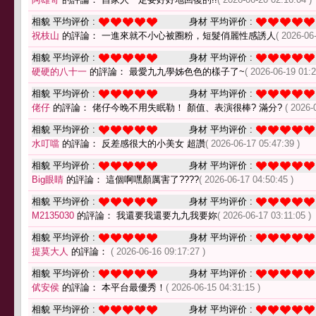
相貌 平均评价 :
身材 平均评价 :
祝枝山
的評論： 一進來就不小心被圈粉，短髮俏麗性感誘人
( 2026-06
相貌 平均评价 :
身材 平均评价 :
硬硬的八十一
的評論： 最愛九九學姊色色的樣子了~
( 2026-06-19 01:2
相貌 平均评价 :
身材 平均评价 :
佬仔
的評論： 佬仔今晚不用失眠勒！ 顏值、表演很棒? 滿分?
( 2026-
相貌 平均评价 :
身材 平均评价 :
水叮噹
的評論： 反差感很大的小美女 超讚
( 2026-06-17 05:47:39 )
相貌 平均评价 :
身材 平均评价 :
Big眼睛
的評論： 這個啊嘿顏厲害了????
( 2026-06-17 04:50:45 )
相貌 平均评价 :
身材 平均评价 :
M2135030
的評論： 我還要我還要九九我要妳
( 2026-06-17 03:11:05 )
相貌 平均评价 :
身材 平均评价 :
提莫大人
的評論：
( 2026-06-16 09:17:27 )
相貌 平均评价 :
身材 平均评价 :
倵安侯
的評論： 本平台最優秀！
( 2026-06-15 04:31:15 )
相貌 平均评价 :
身材 平均评价 :