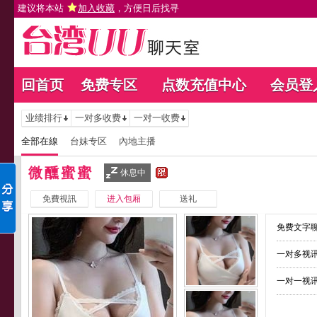
建议将本站
加入收藏
，方便日后找寻
回首页
免费专区
点数充值中心
会员登
业绩排行
一对多收费
一对一收费
全部在線
台妹专区
內地主播
微醺蜜蜜
休息中
免費視訊
进入包厢
送礼
免费文字聊
一对多视讯
一对一视讯