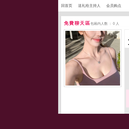
回首页
送礼给主持人
会员购点
免費聊天區
包厢内人数 ： 0 人