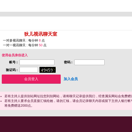
您即将进入 [
狄儿视讯聊天室
]
一对多视讯聊天 : 每分钟
8
点
一对一视讯聊天 : 每分钟
50
点
使用会员身份进入
帐号 :
密码 :
验证码 :
加入会员
若有主持人提供别站网址拉您到别网站，请将聊天记录提供我们，经查属实网站会免费赠送
若有主持人要求会员直接汇钱给她，请勿汇钱，请会员记录聊天内容或留下主持人银行帐
将免费赠送2000点。