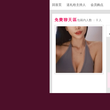
回首页
送礼给主持人
会员购点
免費聊天區
包厢内人数 ： 0 人