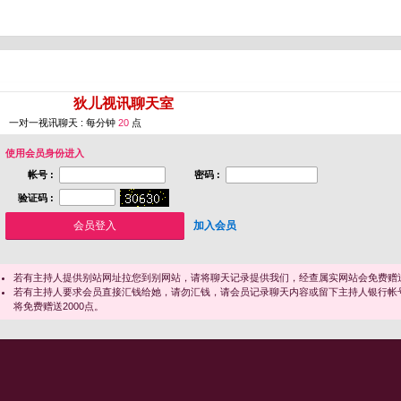
您即将进入 [
狄儿视讯聊天室
]
一对一视讯聊天 : 每分钟
20
点
使用会员身份进入
帐号 :
密码 :
验证码 :
加入会员
若有主持人提供别站网址拉您到别网站，请将聊天记录提供我们，经查属实网站会免费赠送
若有主持人要求会员直接汇钱给她，请勿汇钱，请会员记录聊天内容或留下主持人银行帐
将免费赠送2000点。