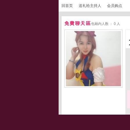
回首页
送礼给主持人
会员购点
免費聊天區
包厢内人数 ： 0 人