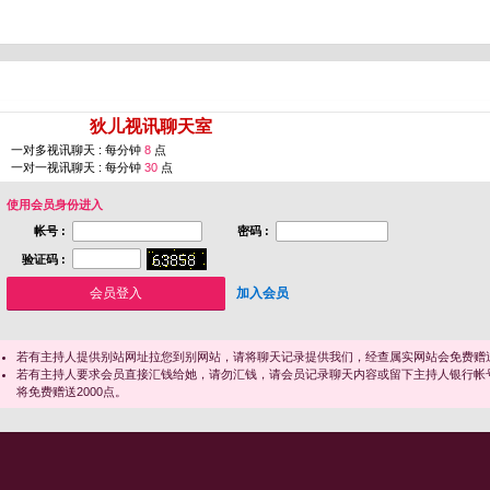
您即将进入 [
狄儿视讯聊天室
]
一对多视讯聊天 : 每分钟
8
点
一对一视讯聊天 : 每分钟
30
点
使用会员身份进入
帐号 :
密码 :
验证码 :
加入会员
若有主持人提供别站网址拉您到别网站，请将聊天记录提供我们，经查属实网站会免费赠送
若有主持人要求会员直接汇钱给她，请勿汇钱，请会员记录聊天内容或留下主持人银行帐
将免费赠送2000点。