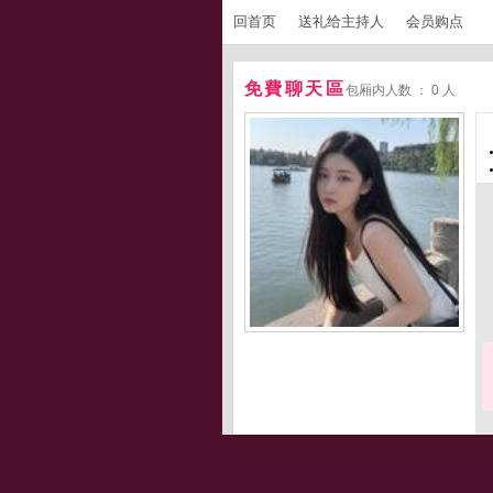
回首页
送礼给主持人
会员购点
免費聊天區
包厢内人数 ： 0 人