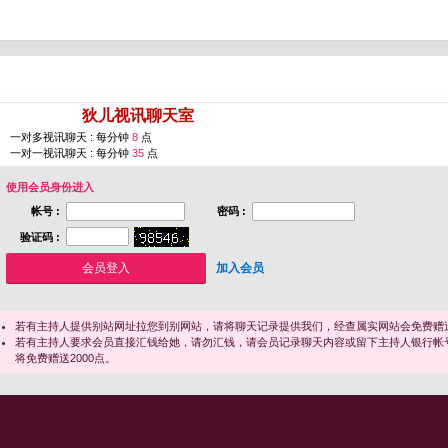
您即将进入 [
狄儿视讯聊天室
]
一对多视讯聊天 : 每分钟
8
点
一对一视讯聊天 : 每分钟
35
点
使用会员身份进入
帐号 :
密码 :
验证码 :
加入会员
若有主持人提供别站网址拉您到别网站，请将聊天记录提供我们，经查属实网站会免费赠送
若有主持人要求会员直接汇钱给她，请勿汇钱，请会员记录聊天内容或留下主持人银行帐
将免费赠送2000点。