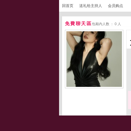
回首页
送礼给主持人
会员购点
免費聊天區
包厢内人数 ： 0 人