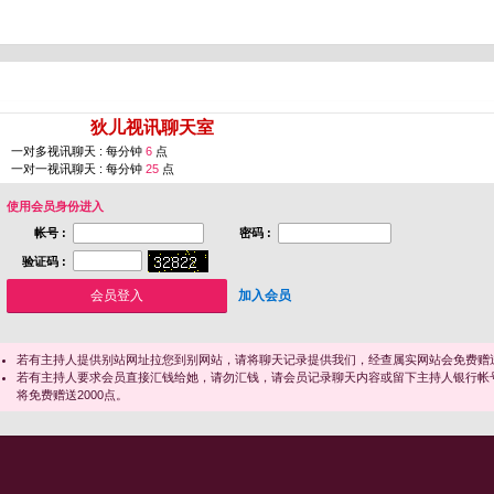
您即将进入 [
狄儿视讯聊天室
]
一对多视讯聊天 : 每分钟
6
点
一对一视讯聊天 : 每分钟
25
点
使用会员身份进入
帐号 :
密码 :
验证码 :
加入会员
若有主持人提供别站网址拉您到别网站，请将聊天记录提供我们，经查属实网站会免费赠送
若有主持人要求会员直接汇钱给她，请勿汇钱，请会员记录聊天内容或留下主持人银行帐
将免费赠送2000点。