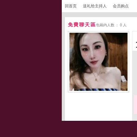
回首页
送礼给主持人
会员购点
免費聊天區
包厢内人数 ： 0 人