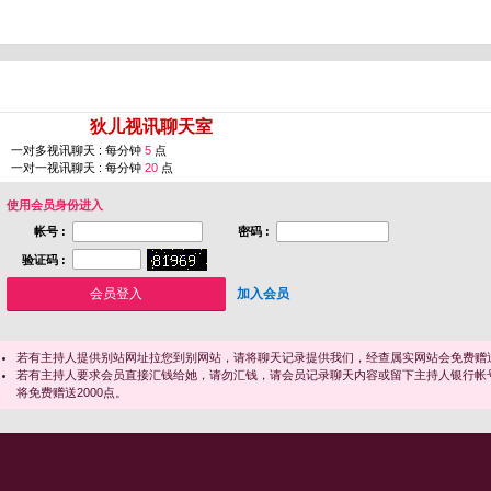
您即将进入 [
狄儿视讯聊天室
]
一对多视讯聊天 : 每分钟
5
点
一对一视讯聊天 : 每分钟
20
点
使用会员身份进入
帐号 :
密码 :
验证码 :
加入会员
若有主持人提供别站网址拉您到别网站，请将聊天记录提供我们，经查属实网站会免费赠送
若有主持人要求会员直接汇钱给她，请勿汇钱，请会员记录聊天内容或留下主持人银行帐
将免费赠送2000点。