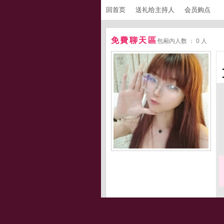
回首页
送礼给主持人
会员购点
免費聊天區
包厢内人数 ： 0 人