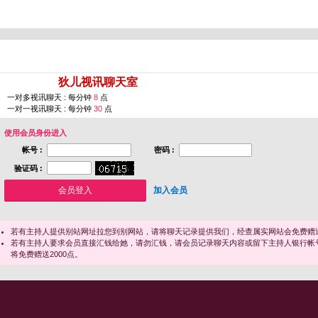
您即将进入 [
狄儿视讯聊天室
]
一对多视讯聊天 : 每分钟
8
点
一对一视讯聊天 : 每分钟
30
点
使用会员身份进入
帐号 :
密码 :
验证码 :
加入会员
若有主持人提供别站网址拉您到别网站，请将聊天记录提供我们，经查属实网站会免费赠送
若有主持人要求会员直接汇钱给她，请勿汇钱，请会员记录聊天内容或留下主持人银行帐
将免费赠送2000点。