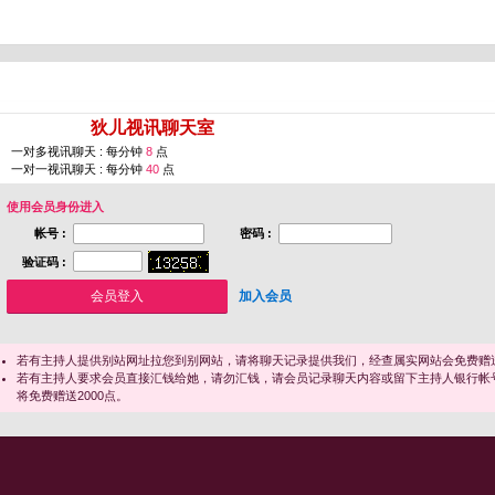
您即将进入 [
狄儿视讯聊天室
]
一对多视讯聊天 : 每分钟
8
点
一对一视讯聊天 : 每分钟
40
点
使用会员身份进入
帐号 :
密码 :
验证码 :
加入会员
若有主持人提供别站网址拉您到别网站，请将聊天记录提供我们，经查属实网站会免费赠送
若有主持人要求会员直接汇钱给她，请勿汇钱，请会员记录聊天内容或留下主持人银行帐
将免费赠送2000点。