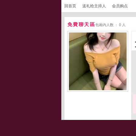
回首页
送礼给主持人
会员购点
免費聊天區
包厢内人数 ： 0 人