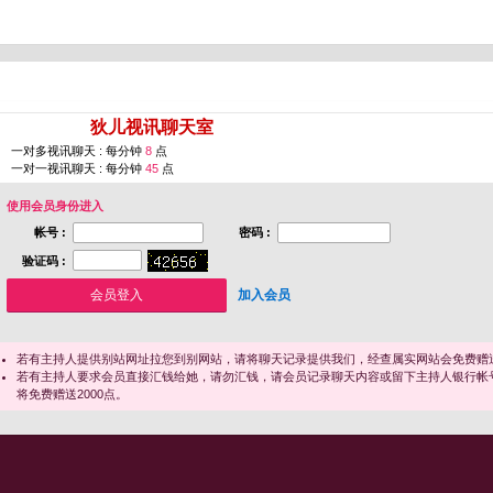
您即将进入 [
狄儿视讯聊天室
]
一对多视讯聊天 : 每分钟
8
点
一对一视讯聊天 : 每分钟
45
点
使用会员身份进入
帐号 :
密码 :
验证码 :
加入会员
若有主持人提供别站网址拉您到别网站，请将聊天记录提供我们，经查属实网站会免费赠送
若有主持人要求会员直接汇钱给她，请勿汇钱，请会员记录聊天内容或留下主持人银行帐
将免费赠送2000点。