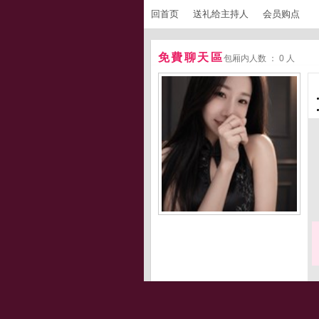
回首页
送礼给主持人
会员购点
免費聊天區
包厢内人数 ： 0 人