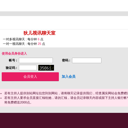
您即将进入 [
狄儿视讯聊天室
]
一对多视讯聊天 : 每分钟
6
点
一对一视讯聊天 : 每分钟
25
点
使用会员身份进入
帐号 :
密码 :
验证码 :
加入会员
若有主持人提供别站网址拉您到别网站，请将聊天记录提供我们，经查属实网站会免费赠送
若有主持人要求会员直接汇钱给她，请勿汇钱，请会员记录聊天内容或留下主持人银行帐
将免费赠送2000点。