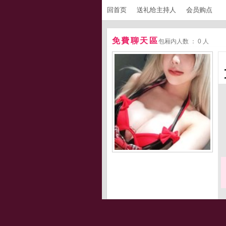
回首页
送礼给主持人
会员购点
免費聊天區
包厢内人数 ： 0 人