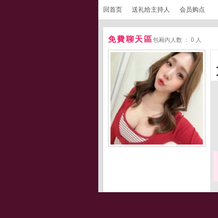
回首页
送礼给主持人
会员购点
免費聊天區
包厢内人数 ： 0 人