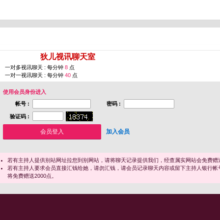
您即将进入 [
狄儿视讯聊天室
]
一对多视讯聊天 : 每分钟
8
点
一对一视讯聊天 : 每分钟
40
点
使用会员身份进入
帐号 :
密码 :
验证码 :
加入会员
若有主持人提供别站网址拉您到别网站，请将聊天记录提供我们，经查属实网站会免费赠送
若有主持人要求会员直接汇钱给她，请勿汇钱，请会员记录聊天内容或留下主持人银行帐
将免费赠送2000点。