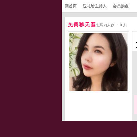
回首页
送礼给主持人
会员购点
免費聊天區
包厢内人数 ： 0 人