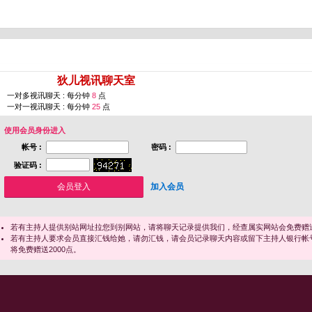
您即将进入 [
狄儿视讯聊天室
]
一对多视讯聊天 : 每分钟
8
点
一对一视讯聊天 : 每分钟
25
点
使用会员身份进入
帐号 :
密码 :
验证码 :
加入会员
若有主持人提供别站网址拉您到别网站，请将聊天记录提供我们，经查属实网站会免费赠送
若有主持人要求会员直接汇钱给她，请勿汇钱，请会员记录聊天内容或留下主持人银行帐
将免费赠送2000点。