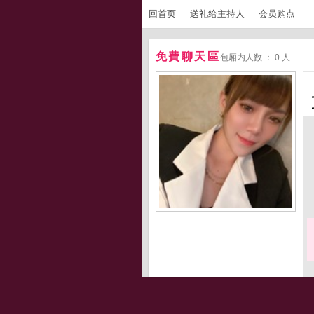
回首页
送礼给主持人
会员购点
免費聊天區
包厢内人数 ： 0 人