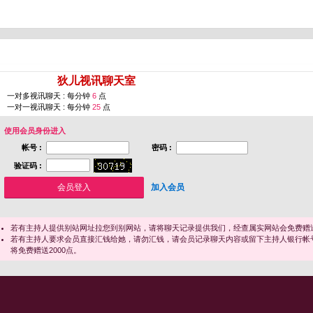
您即将进入 [
狄儿视讯聊天室
]
一对多视讯聊天 : 每分钟
6
点
一对一视讯聊天 : 每分钟
25
点
使用会员身份进入
帐号 :
密码 :
验证码 :
加入会员
若有主持人提供别站网址拉您到别网站，请将聊天记录提供我们，经查属实网站会免费赠送
若有主持人要求会员直接汇钱给她，请勿汇钱，请会员记录聊天内容或留下主持人银行帐
将免费赠送2000点。